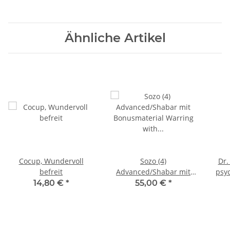
Ähnliche Artikel
Cocup, Wundervoll
Sozo (4)
Dr.
befreit
Advanced/Shabar mit
psy
Bonusmaterial Warring
14,80 €
*
55,00 €
*
with Wisdom mp4