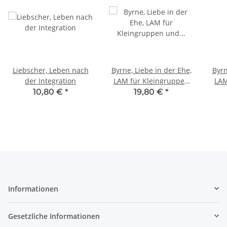
Liebscher, Leben nach
Byrne, Liebe in der Ehe,
Byrn
der Integration
LAM für Kleingruppen
LAM
und Hauskreise
10,80 €
*
19,80 €
*
(Leiterhandbuch)
(Te
Informationen
Gesetzliche Informationen