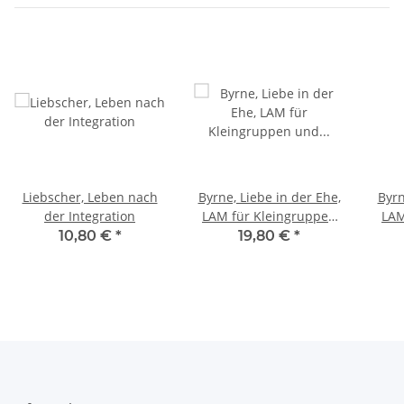
Liebscher, Leben nach
Byrne, Liebe in der Ehe,
Byrn
der Integration
LAM für Kleingruppen
LAM
und Hauskreise
10,80 €
*
19,80 €
*
(Leiterhandbuch)
(Te