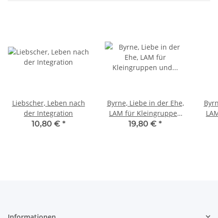
Liebscher, Leben nach
Byrne, Liebe in der Ehe,
Byrn
der Integration
LAM für Kleingruppen
LAM
und Hauskreise
10,80 €
*
19,80 €
*
(Leiterhandbuch)
(Te
Informationen