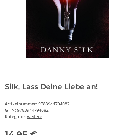
Silk, Lass Deine Liebe an!
Artikelnummer:
9783944794082
GTIN:
9783944794082
Kategorie:
weitere
14,95 €